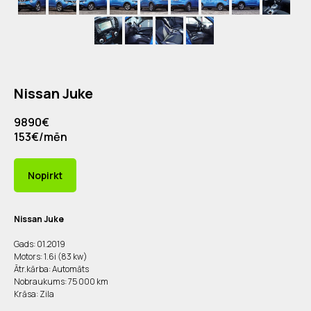
Nissan Juke
9890€
153€/mēn
Nopirkt
Nissan Juke
Gads: 01.2019
Motors: 1.6i (83 kw)
Ātr.kārba: Automāts
Nobraukums: 75 000 km
Krāsa: Zila