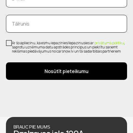
Tālrunis
Ar šo apliecinu, ka esmu iepazinies/iepazinusies ar
privātuma politiku
,
saprotu uzņēmuma datu apstrādes principus un piekrītu saņemt
reklāmas piedāvājumus no carsnow.lv un tā sadarbības partneriem
Nosūtīt pieteikumu
BRAUC PIE MUMS