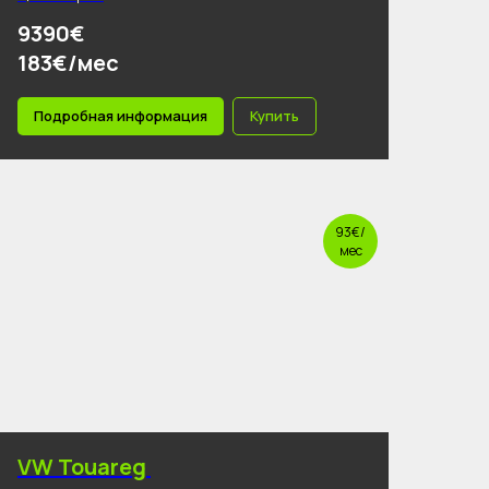
9390€
183€/мес
Подробная информация
Купить
93€/
мес
VW Touareg