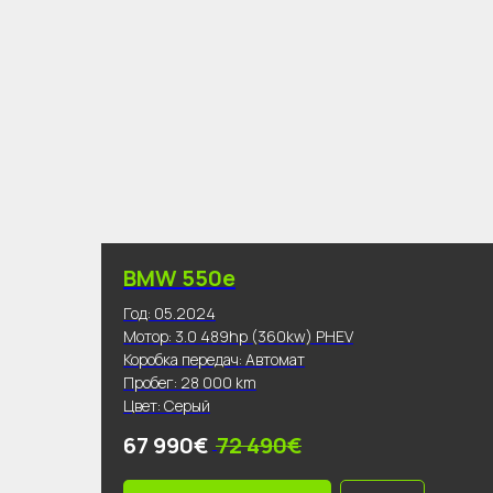
BMW 550e
Год: 05.2024
Мотор: 3.0 489hp (360kw) PHEV
Коробка передач: Автомат
Пробег: 28 000 km
Цвет: Серый
67 990€
72 490€