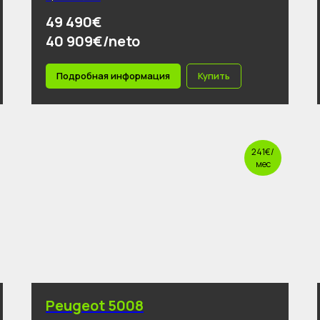
49 490€
40 909€/neto
Подробная информация
Купить
241€/
мес
Peugeot 5008