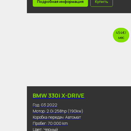
Подробная информация
Купить
454€/
мес
BMW 330i X-DRIVE
Год: 03.2022
Мотор: 2.0i 258hp (190kw)
Коробка передач: Автомат
Пробег: 70 000 km
Цвет: Черный