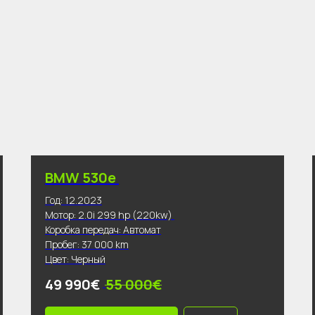
BMW 530e
Год: 12.2023
Мотор: 2.0i 299 hp (220kw)
Коробка передач: Автомат
Пробег: 37 000 km
Цвет: Черный
49 990€
55 000€