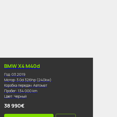
BMW X4 M40d
Год: 03.2019
Мотор: 3.0d 326hp (240kw)
Коробка передач: Автомат
Пробег: 134 000 km
Цвет: Черный
38 990€