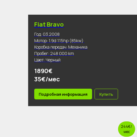
Fiat Bravo
Год: 03.2008
Мотор: 1.9d 115hp (85kw)
Коробка передач: Механика
Пробег: 248 000 km
Цвет: Черный
1890€
35€/мес
Подробная информация
Купить
244€/
мес