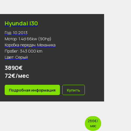
Hyundai I30
Год: 10.2013
Мотор: 1.4d 66kw (90hp)
Коробка передач: Механика
Пробег: 343 000 km
Цвет: Серый
3890€
72€/мес
Подробная информация
Купить
286€/
мес