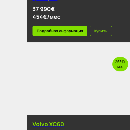
37 990€
454€/мес
Подробная информация
Купить
263€/
мес
Volvo XC60