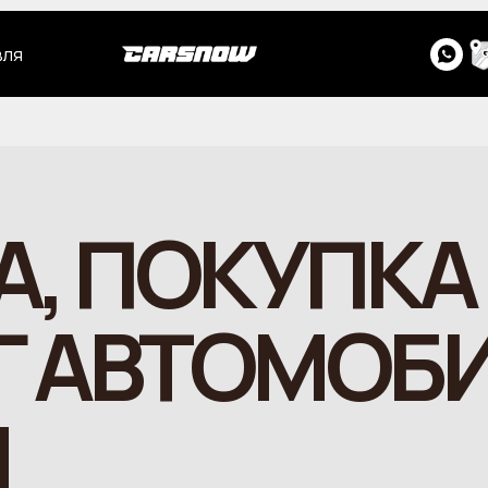
вля
, ПОКУПКА
Г АВТОМОБ
И