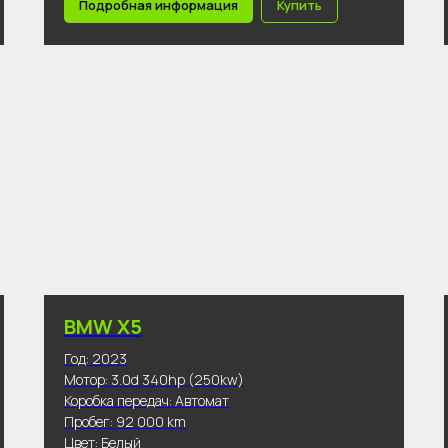
Подробная информация
Купить
BMW X5
Год: 2023
Мотор: 3.0d 340hp (250kw)
Коробка передач: Автомат
Пробег: 92 000 km
Цвет: Белый