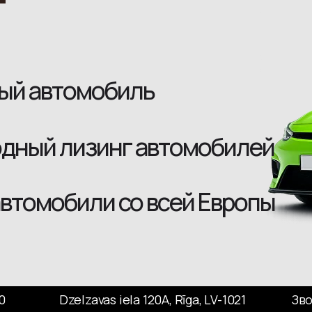
ый автомобиль
одный лизинг автомобилей
втомобили со всей Европы
00
Dzelzavas iela 120A, Rīga, LV-1021
Зво