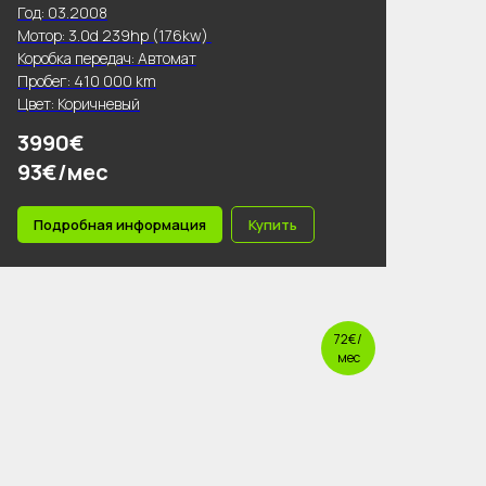
Год: 03.2008
Мотор: 3.0d 239hp (176kw)
Коробка передач: Автомат
Пробег: 410 000 km
Цвет: Коричневый
3990€
93€/мес
Подробная информация
Купить
72€/
мес