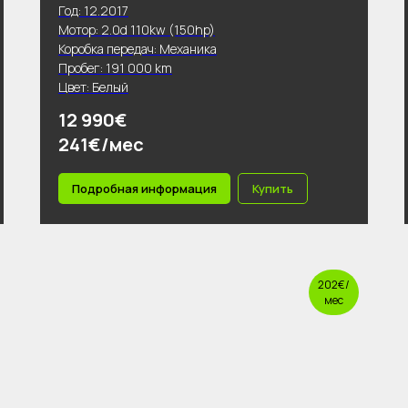
Год: 12.2017
Мотор: 2.0d 110kw (150hp)
Коробка передач: Механика
Пробег: 191 000 km
Цвет: Белый
12 990€
241€/мес
Подробная информация
Купить
202€/
мес