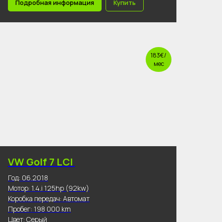
Подробная информация
Купить
183€/
мес
VW Golf 7 LCI
Год: 06.2018
Мотор: 1.4.i 125hp (92kw)
Коробка передач: Автомат
Пробег: 198 000 km
Цвет: Серый