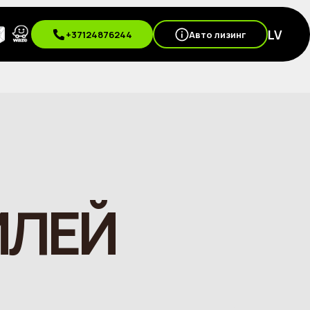
LV
+37124876244
Авто лизинг
ИЛЕЙ