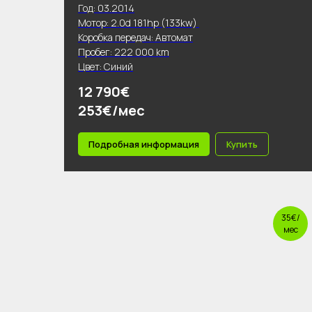
Год: 03.2014
Мотор: 2.0d 181hp (133kw)
Коробка передач: Автомат
Пробег: 222 000 km
Цвет: Синий
12 790€
253€/мес
Подробная информация
Купить
35€/
мес