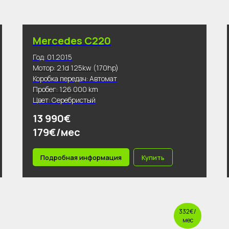
Mercedes C220
Год: 01.2015
Мотор: 2.1d 125kw (170hp)
Коробка передач: Автомат
Пробег: 126 000 km
Цвет: Серебристый
13 990€
179€/мес
Подробная информация
Купить
332€/
мес