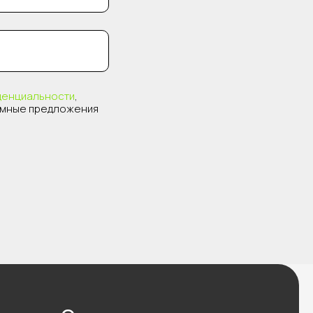
денциальности
,
амные предложения