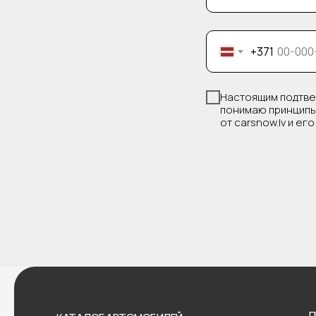
+371
Настоящим подтве
понимаю принципы
от carsnow.lv и ег
П