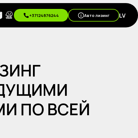
LV
+37124876244
Авто лизинг
ИЗИНГ
ЕДУЩИМИ
И ПО ВСЕЙ