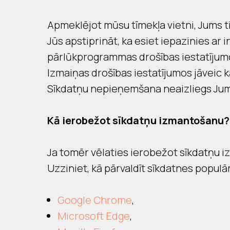
Apmeklējot mūsu tīmekļa vietni, Jums tik
Jūs apstiprināt, ka esiet iepazinies a
pārlūkprogrammas drošības iestatījum
Izmaiņas drošības iestatījumos jāveic 
Sīkdatņu nepieņemšana neaizliegs Jums
Kā ierobežot sīkdatņu izmantošanu?
Ja tomēr vēlaties ierobežot sīkdatņu 
Uzziniet, kā pārvaldīt sīkdatnes popu
Google Chrome
,
Microsoft Edge
,