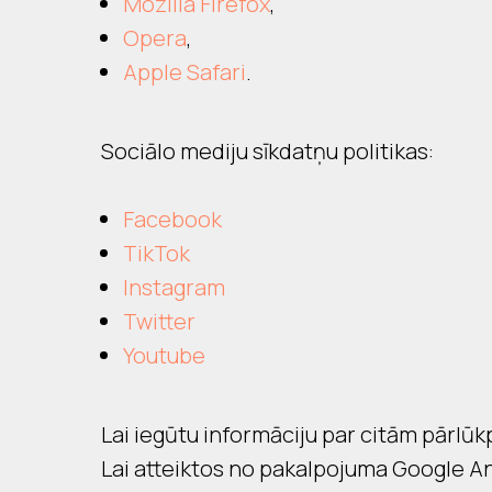
Mozilla Firefox
,
Opera
,
Apple Safari
.
Sociālo mediju sīkdatņu politikas:
Facebook
TikTok
Instagram
Twitter
Youtube
Lai iegūtu informāciju par citām pārl
Lai atteiktos no pakalpojuma Google An