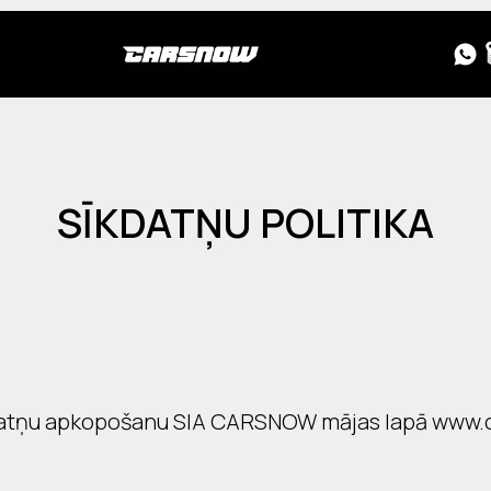
SĪKDATŅU POLITIKA
īkdatņu apkopošanu SIA CARSNOW mājas lapā www.