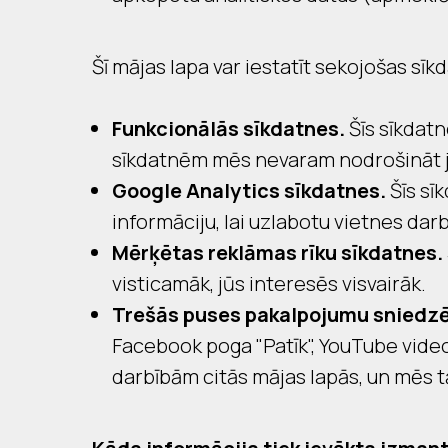
Šī mājas lapa var iestatīt sekojošas sīk
Funkcionālās sīkdatnes.
Šīs sīkdatn
sīkdatnēm mēs nevaram nodrošināt jū
Google Analytics sīkdatnes.
Šīs sī
informāciju, lai uzlabotu vietnes da
Mērķētas reklāmas rīku sīkdatnes.
visticamāk, jūs interesēs visvairāk.
Trešās puses pakalpojumu sniedzē
Facebook poga "Patīk", YouTube video,
darbībām citās mājas lapās, un mēs tā