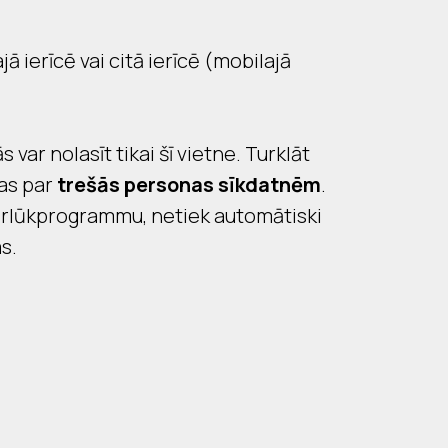
jā ierīcē vai citā ierīcē (mobilajā
var nolasīt tikai šī vietne. Turklāt
tas par
trešās personas sīkdatnēm
.
 pārlūkprogrammu, netiek automātiski
s.