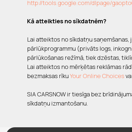
http://tools.google.com/dlpage/gaopto
Kā atteikties no sīkdatnēm?
Lai atteiktos no sīkdatņu saņemšanas, j
pārlūkprogrammu (privāts logs, inkogni
pārlūkošanas režīmā, tiek dzēstas, tiklī
Lai atteiktos no mērķētas reklāmas rād
bezmaksas rīku
Your Online Choices
va
SIA CARSNOW ir tiesīga bez brīdinājuma
sīkdatņu izmantošanu.