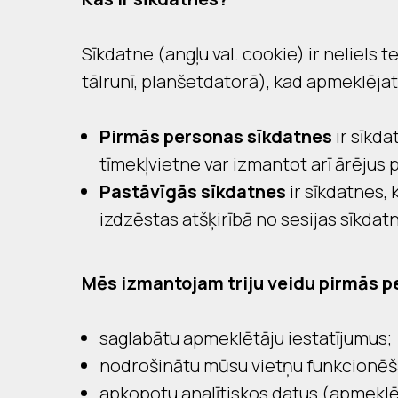
Sīkdatne (angļu val. cookie) ir neliels te
tālrunī, planšetdatorā), kad apmeklējat
Pirmās personas sīkdatnes
ir sīkda
tīmekļvietne var izmantot arī ārējus
Pastāvīgās sīkdatnes
ir sīkdatnes,
izdzēstas atšķirībā no sesijas sīkda
Mēs izmantojam triju veidu pirmās pe
saglabātu apmeklētāju iestatījumus;
nodrošinātu mūsu vietņu funkcionēš
apkopotu analītiskos datus (apmeklēt