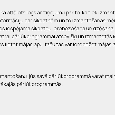
a attēlots logs ar ziņojumu par to, ka tiek izmant
r informāciju par sīkdatnēm un to izmantošanas mē
os iespējama sīkdatņu ierobežošana un dzēšana.
katrai pārlūkprogrammai atsevišķi un izmantotās i
 lietot mājaslapu, taču tas var ierobežot mājasl
izmantošanu, jūs savā pārlūkprogrammā varat mai
lārākajās pārlūkprogrammās: