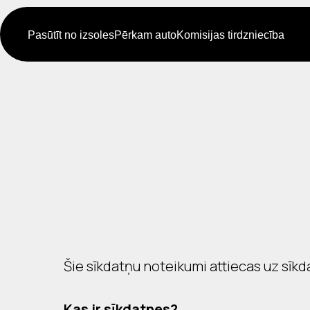
Pasūtīt no izsoles
Pērkam auto
Komisijas tirdzniecība
Šie sīkdatņu noteikumi attiecas uz s
Kas ir sīkdatnes?