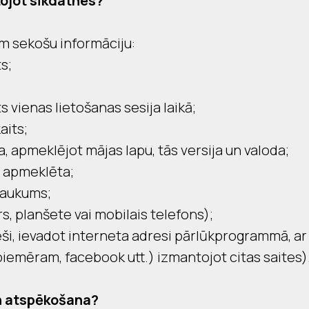
tojot sīkdatnes?
m sekošu informāciju:
s;
 vienas lietošanas sesija laikā;
aits;
 apmeklējot mājas lapu, tās versija un valoda;
r apmeklēta;
saukums;
rs, planšete vai mobilais telefons);
(tieši, ievadot interneta adresi pārlūkprogrammā
(piemēram, facebook utt.) izmantojot citas saites)
un atspēkošana?