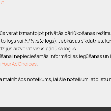
ut
.
ūs varat izmantojot privātās pārlūkošanas režīmu,
to logs vai
InPrivate
logs). Jebkādas sīkdatnes, kas
dz jūs aizverat visus pārlūka logus.
īšanai nepieciešamās informācijas iegūšanas un l
i
YourAdChoices
.
 mainīt šos noteikums, lai šie noteikumi atbilstu 