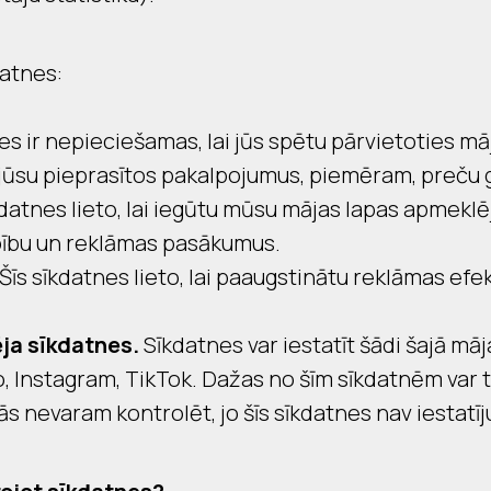
datnes:
es ir nepieciešamas, lai jūs spētu pārvietoties māj
su pieprasītos pakalpojumus, piemēram, preču gr
kdatnes lieto, lai iegūtu mūsu mājas lapas apmeklē
rbību un reklāmas pasākumus.
Šīs sīkdatnes lieto, lai paaugstinātu reklāmas efek
ja sīkdatnes.
Sīkdatnes var iestatīt šādi šajā māj
 Instagram, TikTok. Dažas no šīm sīkdatnēm var tik
s nevaram kontrolēt, jo šīs sīkdatnes nav iestatī