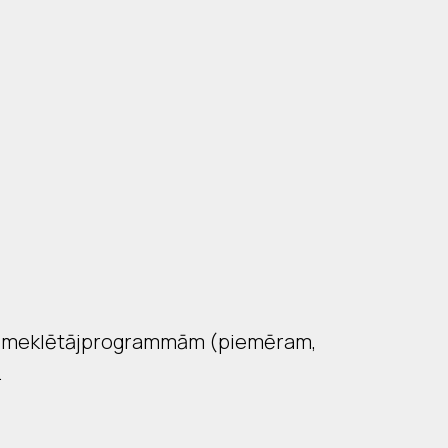
, ar meklētājprogrammām (piemēram,
.