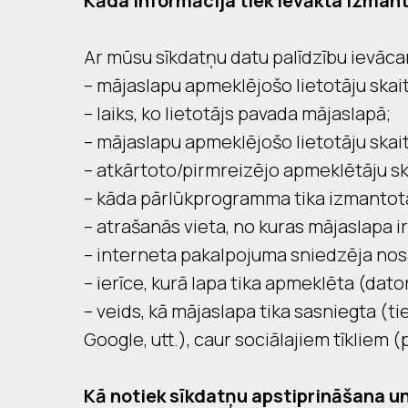
Kāda informācija tiek ievākta izman
Ar mūsu sīkdatņu datu palīdzību ievāca
– mājaslapu apmeklējošo lietotāju skait
– laiks, ko lietotājs pavada mājaslapā;
– mājaslapu apmeklējošo lietotāju skaits
– atkārtoto/pirmreizējo apmeklētāju sk
– kāda pārlūkprogramma tika izmantota,
– atrašanās vieta, no kuras mājaslapa i
– interneta pakalpojuma sniedzēja no
– ierīce, kurā lapa tika apmeklēta (dato
– veids, kā mājaslapa tika sasniegta 
Google, utt.), caur sociālajiem tīkliem 
Kā notiek sīkdatņu apstiprināšana 