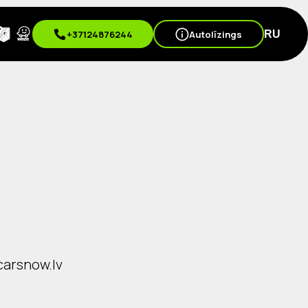
+37124876244
Autolīzings
RU
carsnow.lv