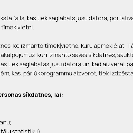
ksta fails, kas tiek saglabāts jūsu datorā, portatīva
 tīmekļvietni.
tnes, ko izmanto tīmekļvietne, kuru apmeklējat. Tās 
 pakalpojumus, kuri izmanto savas sīkdatnes, sauk
 kas tiek saglabātas jūsu datorā un, kad aizverat
tnēm, kas, pārlūkprogrammu aizverot, tiek izdzēsta
rsonas sīkdatnes, lai:
anu;
āju statistiku).