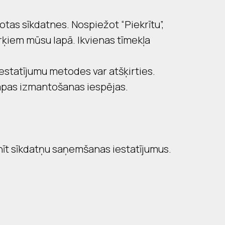
otas sīkdatnes. Nospiežot “Piekrītu”,
rķiem mūsu lapā. Ikvienas tīmekļa
estatījumu metodes var atšķirties.
apas izmantošanas iespējas.
nīt sīkdatņu saņemšanas iestatījumus.