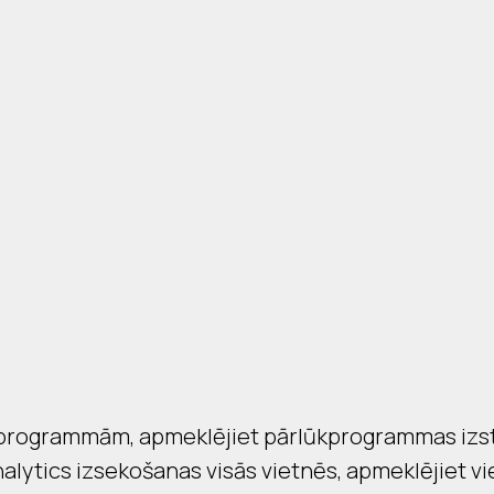
ūkprogrammām, apmeklējiet pārlūkprogrammas izst
alytics izsekošanas visās vietnēs, apmeklējiet vi