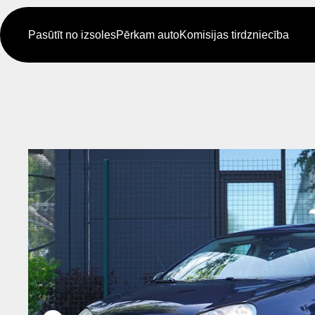
Pasūtīt no izsoles
Pērkam auto
Komisijas tirdzniecība