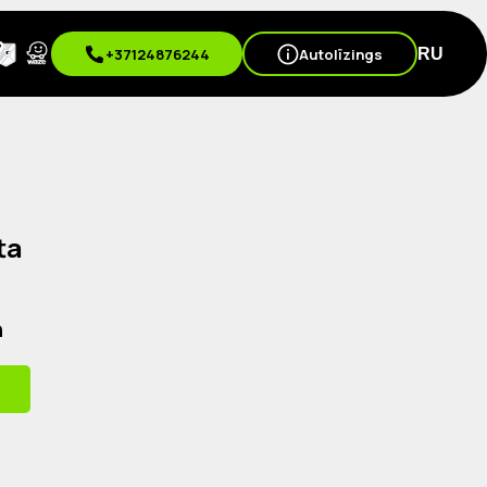
+37124876244
Autolīzings
RU
ta
n