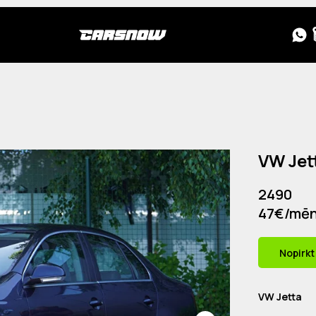
VW Jet
2490
47€/mē
Nopirkt
VW Jetta