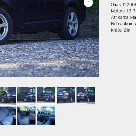
Gads: 11.200
Motors: 1.6i
Ātr.kārba: M
Nobraukums:
Krāsa: Zila