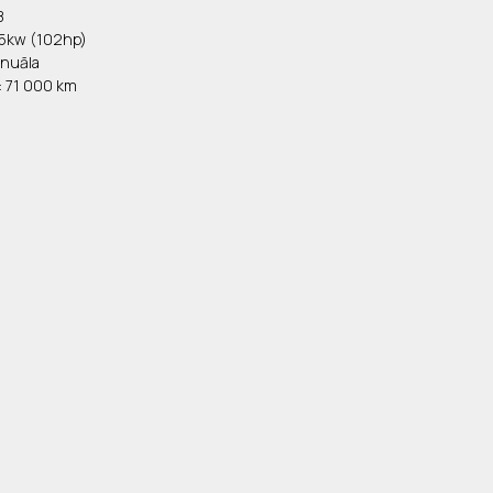
8
 75kw (102hp)
anuāla
 71 000 km