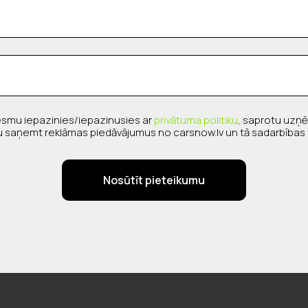
 esmu iepazinies/iepazinusies ar
privātuma politiku
, saprotu uzņ
ītu saņemt reklāmas piedāvājumus no carsnow.lv un tā sadarbības
Nosūtīt pieteikumu