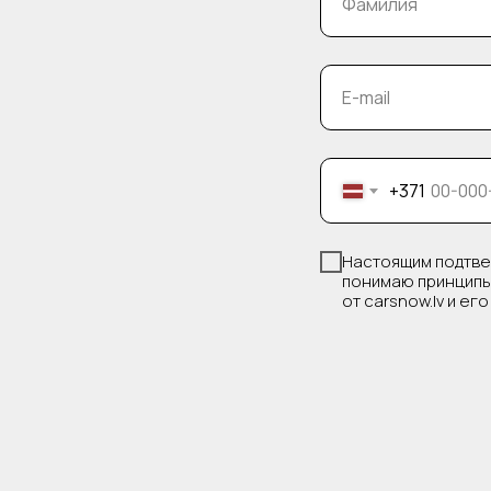
Фамилия
E-mail
+371
Настоящим подтве
понимаю принципы
от carsnow.lv и ег