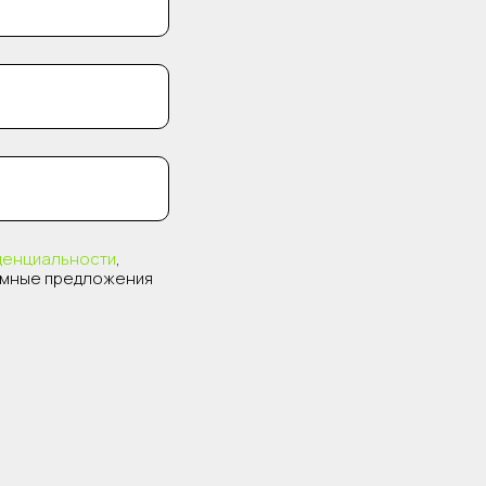
денциальности
,
амные предложения