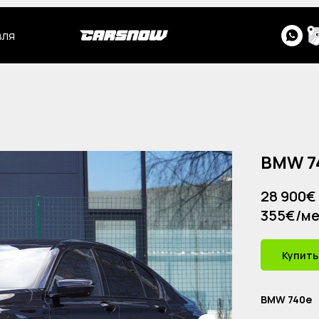
вля
BMW 7
28 900€
355€/м
Купить
BMW 740e