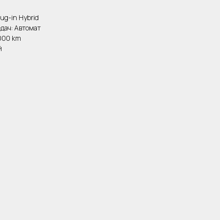
lug-in Hybrid
едач: Автомат
 000 km
й