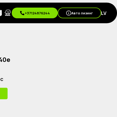
LV
+37124876244
Авто лизинг
40e
ес