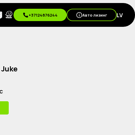
LV
+37124876244
Авто лизинг
 Juke
с