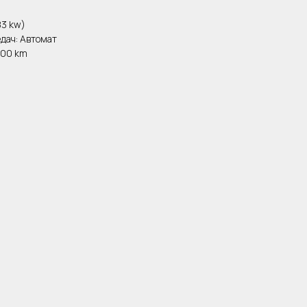
83 kw)
едач: Автомат
000 km