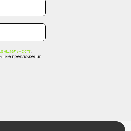
денциальности
,
амные предложения