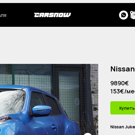
вля
Nissan
9890€
153€/ме
Купить
Nissan Juke