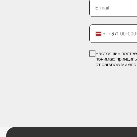
E-mail
+371
Настоящим подтве
понимаю принципы
от carsnow.lv и ег